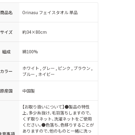
商品名
Orinasu フェイスタオル 単品
サイズ
約34×80cm
組成
綿100%
ホワイト , グレー , ピンク , ブラウン ,
カラー
ブルー , ネイビー
原産国
中国製
【お取り扱いについて】●製品の特性
上、多少糸抜け、毛羽落ちしますので、
くず取りネット、洗濯ネットをご使用
ください。●色落ち、色移りすることが
ありますので、他のものと一緒に洗っ
注意事項