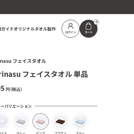
0
用ガイド
オリジナルタオル製作
ログイン
カート
inasu フェイスタオル
rinasu フェイスタオル 単品
95
円（税込）
ラーバリエーション
ワイト
グレー
ピンク
ブラウン
ブルー