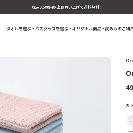
税込3,500円以上お買い上げで送料無料！
タオルを選ぶ
バスグッズを選ぶ
オリジナル商品
読みもの
ご利
Or
O
4
カ
ホ