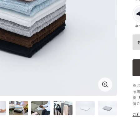
ネ
※
る
※
情
ご